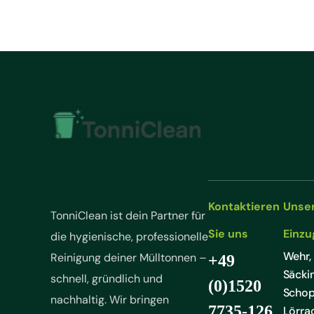
Kontaktieren
Unse
TonniClean ist dein Partner für
Sie uns
Einzu
die hygienische, professionelle
Wehr,
Reinigung deiner Mülltonnen –
+49
Säcki
schnell, gründlich und
(0)1520
Schop
nachhaltig. Wir bringen
7735-126
Lörra