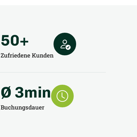
50
+
Zufriedene Kunden
Ø 
3
min
Buchungsdauer