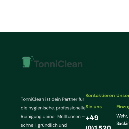
Kontaktieren
Unse
TonniClean ist dein Partner für
Sie uns
Einzu
die hygienische, professionelle
Wehr,
Reinigung deiner Mülltonnen –
+49
Säcki
schnell, gründlich und
(0)1520