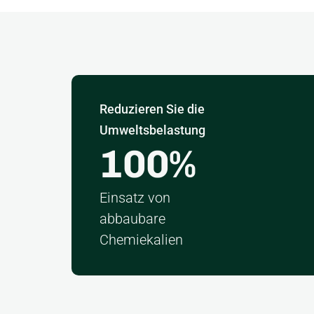
Reduzieren Sie die
Umweltsbelastung
100
%
Einsatz von
abbaubare
Chemiekalien