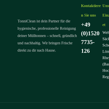
Kontaktiere
Uns
n Sie uns
Ein
TonniClean ist dein Partner für die
+49
et
hygienische, professionelle Reinigung
(0)1520
Weh
deiner Mülltonnen – schnell, gründlich
Säc
7735-
und nachhaltig. Wir bringen Frische
Sch
126
direkt zu dir nach Hause.
Lörr
Rhe
(Ba
Hoc
Reg