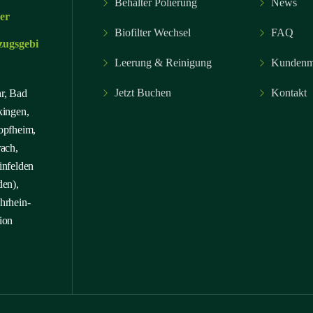
Behälter Polierung
News
er
Biofilter Wechsel
FAQ
zugsgebi
Leerung & Reinigung
Kundenm
Jetzt Buchen
Kontakt
r, Bad
kingen,
opfheim,
ach,
infelden
den),
hrhein-
ion