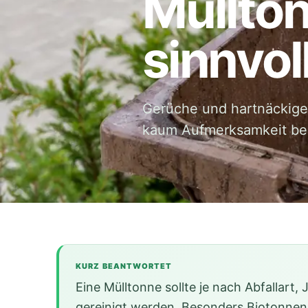
Müllto
sinnvoll
Gerüche und hartnäckige 
kaum Aufmerksamkeit b
KURZ BEANTWORTET
Eine Mülltonne sollte je nach Abfallar
gereinigt werden. Besonders Biotonnen